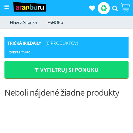
Hlavná Stránka
ESHOP
TRIČKÁ IRIEDAILY
(0 PRODUKTOV)
zobraziť viac
VYFILTRUJ SI PONUKU
Neboli nájdené žiadne produkty