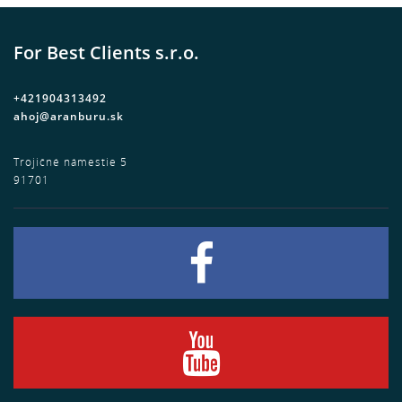
For Best Clients s.r.o.
+421904313492
ahoj@aranburu.sk
Trojičné námestie 5
91701