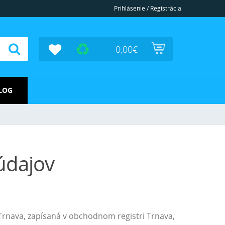
Prihlásenie / Registrácia
0,00
€
LOG
údajov
 Trnava, zapísaná v obchodnom registri Trnava,