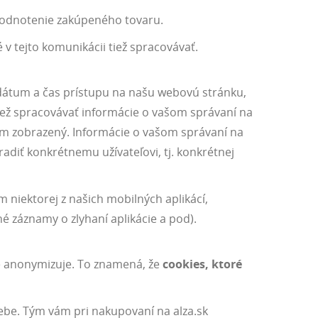
hodnotenie zakúpeného tovaru.
v tejto komunikácii tiež spracovávať.
 dátum a čas prístupu na našu webovú stránku,
ež spracovávať informácie o vašom správaní na
vám zobrazený. Informácie o vašom správaní na
iť konkrétnemu užívateľovi, tj. konkrétnej
 niektorej z našich mobilných aplikácí,
záznamy o zlyhaní aplikácie a pod).
e anonymizuje. To znamená, že
cookies, ktoré
ebe. Tým vám pri nakupovaní na alza.sk