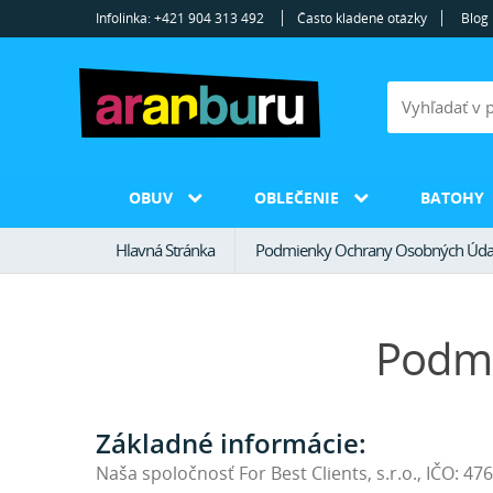
Infolinka: +421 904 313 492
Často kladené otázky
Blog
OBUV
OBLEČENIE
BATOHY
Hlavná Stránka
Podmienky Ochrany Osobných Úda
Podmi
Základné informácie:
Naša spoločnosť For Best Clients, s.r.o., IČO: 