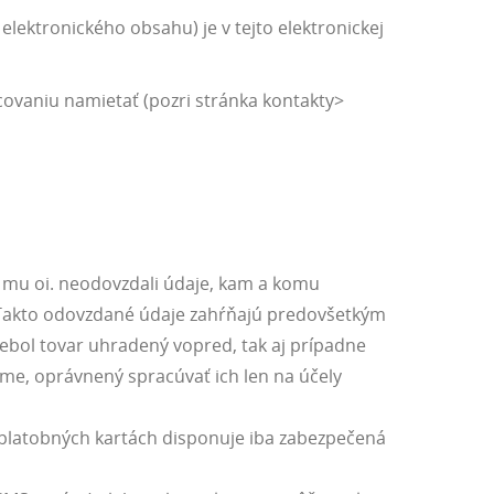
lektronického obsahu) je v tejto elektronickej
vaniu namietať (pozri stránka kontakty>
 mu oi. neodovzdali údaje, kam a komu
. Takto odovzdané údaje zahŕňajú predovšetkým
nebol tovar uhradený vopred, tak aj prípadne
me, oprávnený spracúvať ich len na účely
h platobných kartách disponuje iba zabezpečená