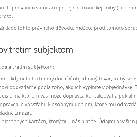
stupňovaním vami zakúpenej elektronickej knihy (či iného e
dresa.
áklade tohto právneho dôvodu, môžete proti tomuto spraco
v tretím subjektom
daje tretím subjektom:
m nikdy nebol schopný doručiť objednaný tovar, ak by sme
vcovi odovzdáme podľa toho, ako ich vyplníte v objednávke
. číslo, na ktorom vás môže dopravca kontaktovať a pokiaľ 
 Dopravca je vo vzťahu k osobným údajom, ktoré mu odovzdá
ladne zmazať.
 platobných kartách, ktorými u nás platíte. Údajmi o vašic