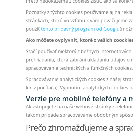
Preto nedokážeme z cookies zistiť, ako sa konkré
Poznatky z týchto cookies používame aj na rek
stránkach, ktorú vo vzťahu k vám považujeme za
použiť
tento prídavný program od Googlu
(možno
Ako môžete ovplyvniť, ktoré z vašich coocki
Stačí používať niektorý z bežných internetových
prehliadania, ktorá zabráni ukladaniu údajov o 
spracovávanie technických a funkčných cookies
Spracovávanie analytických cookies z našej str
len z počítača). Vypnutím analytických cookies
Verzie pre mobilné telefóny a 
Ak vstupujete na naše webové stránky z telefónu
takom prípade spracovávame obdobným spôsobo
Prečo zhromažďujeme a spra