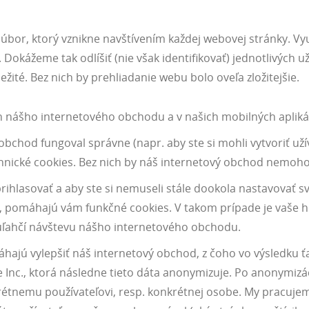
súbor, ktorý vznikne navštívením každej webovej stránky. Vy
 Dokážeme tak odlíšiť (nie však identifikovať) jednotlivých 
ité. Bez nich by prehliadanie webu bolo oveľa zložitejšie.
h nášho internetového obchodu a v našich mobilných apliká
bchod fungoval správne (napr. aby ste si mohli vytvoriť užíva
hnické cookies. Bez nich by náš internetový obchod nemoho
ihlasovať a aby ste si nemuseli stále dookola nastavovať sv
 pomáhajú vám funkčné cookies. V takom prípade je vaše he
 uľahčí návštevu nášho internetového obchodu.
ajú vylepšiť náš internetový obchod, z čoho vo výsledku ť
nc., ktorá následne tieto dáta anonymizuje. Po anonymizác
tnemu používateľovi, resp. konkrétnej osobe. My pracujem