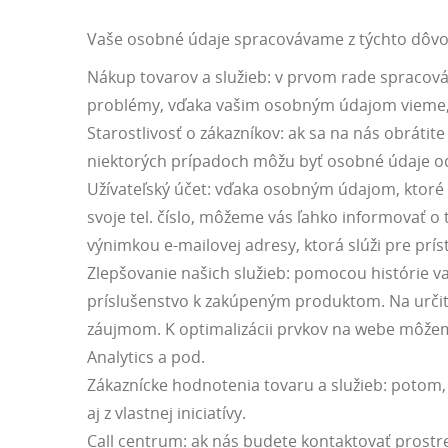
Vaše osobné údaje spracovávame z týchto dôv
Nákup tovarov a služieb: v prvom rade spracová
problémy, vďaka vašim osobným údajom vieme,
Starostlivosť o zákazníkov: ak sa na nás obrát
niektorých prípadoch môžu byť osobné údaje od
Užívateľský účet: vďaka osobným údajom, ktoré 
svoje tel. číslo, môžeme vás ľahko informovať 
výnimkou e-mailovej adresy, ktorá slúži pre prí
Zlepšovanie našich služieb: pomocou histórie 
príslušenstvo k zakúpeným produktom. Na určit
záujmom. K optimalizácii prvkov na webe môžeme 
Analytics a pod.
Zákaznícke hodnotenia tovaru a služieb: potom,
aj z vlastnej iniciatívy.
Call centrum: ak nás budete kontaktovať prostr