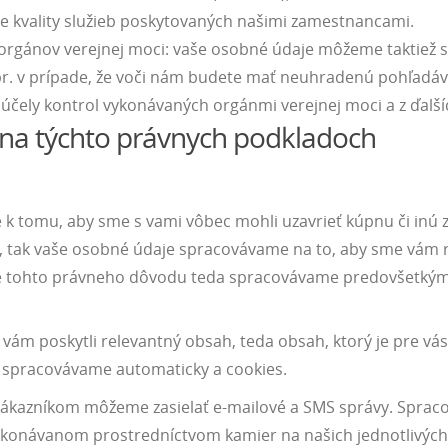
e kvality služieb poskytovaných našimi zamestnancami.
 orgánov verejnej moci: vaše osobné údaje môžeme taktiež 
pr. v prípade, že voči nám budete mať neuhradenú pohľadá
 účely kontrol vykonávaných orgánmi verejnej moci a z ďal
na týchto právnych podkladoch
k tomu, aby sme s vami vôbec mohli uzavrieť kúpnu či inú z
á, tak vaše osobné údaje spracovávame na to, aby sme vám r
de tohto právneho dôvodu teda spracovávame predovšetkým 
vám poskytli relevantný obsah, teda obsah, ktorý je pre v
 spracovávame automaticky a cookies.
kazníkom môžeme zasielať e-mailové a SMS správy. Spraco
ykonávanom prostredníctvom kamier na našich jednotlivých