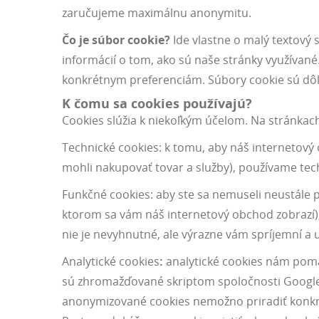
zaručujeme maximálnu anonymitu.
Čo je súbor cookie?
Ide vlastne o malý textový 
informácií o tom, ako sú naše stránky využívané.
konkrétnym preferenciám. Súbory cookie sú dôlež
K čomu sa cookies používajú?
Cookies slúžia k niekoľkým účelom. Na stránkac
Technické cookies: k tomu, aby náš internetový o
mohli nakupovať tovar a služby), používame tec
Funkčné cookies: aby ste sa nemuseli neustále pr
ktorom sa vám náš internetový obchod zobrazí),
nie je nevyhnutné, ale výrazne vám spríjemní a
Analytické cookies
:
analytické cookies nám pomáh
sú zhromažďované skriptom spoločnosti Google I
anonymizované cookies nemožno priradiť konkré