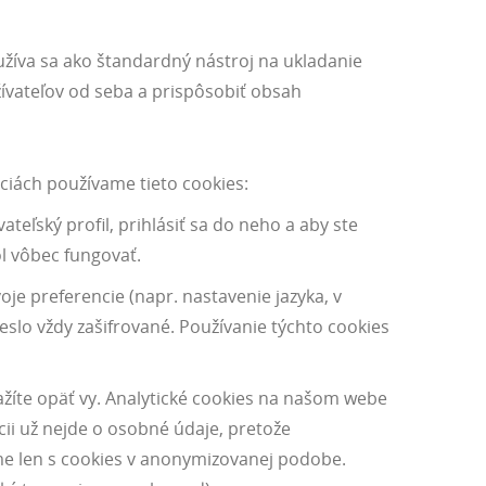
užíva sa ako štandardný nástroj na ukladanie
užívateľov od seba a prispôsobiť obsah
ciách používame tieto cookies:
teľský profil, prihlásiť sa do neho a aby ste
l vôbec fungovať.
oje preferencie (napr. nastavenie jazyka, v
slo vždy zašifrované. Používanie týchto cookies
ažíte opäť vy. Analytické cookies na našom webe
ii už nejde o osobné údaje, pretože
e len s cookies v anonymizovanej podobe.