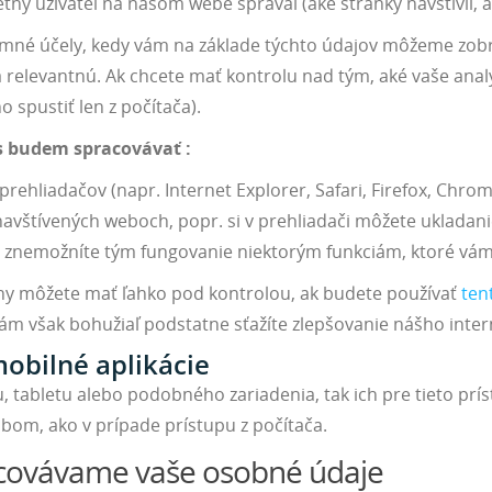
tny užívateľ na našom webe správal (aké stránky navštívil, ak
lamné účely, kedy vám na základe týchto údajov môžeme zob
 relevantnú. Ak chcete mať kontrolu nad tým, aké vaše ana
 spustiť len z počítača).
es budem spracovávať :
 prehliadačov (napr. Internet Explorer, Safari, Firefox, C
navštívených weboch, popr. si v prehliadači môžete ukladanie
, znemožníte tým fungovanie niektorým funkciám, ktoré vá
any môžete mať ľahko pod kontrolou, ak budete používať
ten
 nám však bohužiaľ podstatne sťažíte zlepšovanie nášho int
mobilné aplikácie
, tabletu alebo podobného zariadenia, tak ich pre tieto prí
m, ako v prípade prístupu z počítača.
covávame vaše osobné údaje