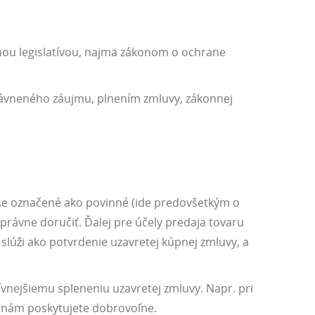
nou legislatívou, najmä zákonom o ochrane
ávneného záujmu, plnením zmluvy, zákonnej
ese označené ako povinné (ide predovšetkým o
právne doručiť. Ďalej pre účely predaja tovaru
lúži ako potvrdenie uzavretej kúpnej zmluvy, a
ívnejšiemu spleneniu uzavretej zmluvy. Napr. pri
e nám poskytujete dobrovoľne.