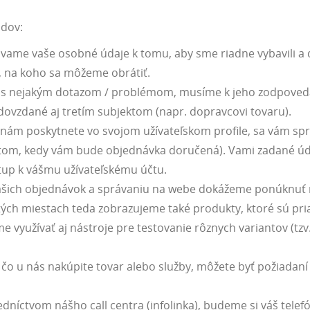
odov:
vame vaše osobné údaje k tomu, aby sme riadne vybavili a 
 na koho sa môžeme obrátiť.
ite s nejakým dotazom / problémom, musíme k jeho zodpoveda
ovzdané aj tretím subjektom (napr. dopravcovi tovaru).
nám poskytnete vo svojom užívateľskom profile, sa vám sprís
o tom, kedy vám bude objednávka doručená). Vami zadané úd
stup k vášmu užívateľskému účtu.
vašich objednávok a správaniu na webe dokážeme ponúknuť r
ých miestach teda zobrazujeme také produkty, ktoré sú pr
využívať aj nástroje pre testovanie rôznych variantov (tzv.
 čo u nás nakúpite tovar alebo služby, môžete byť požiadaní
edníctvom nášho call centra (infolinka), budeme si váš te