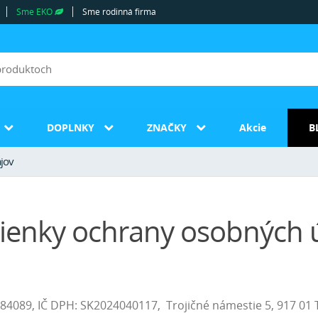
Sme EKO
Sme rodinná firma
DOPLNKY
ZNAČKY
Akcie
B
jov
enky ochrany osobných 
47684089, IČ DPH: SK2024040117, Trojičné námestie 5, 917 01