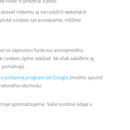
ý tovar si prezeral a pod).
razovať reklamu aj na cudzích webových
lytické cookies spracovávame, môžete
hrome) so zapnutou funkciou anonymného
 cookies úplne zakázať. Ak však zakážete aj
m pomáhajú.
to prídavný program od Googlu
(možno spustiť
ernetového obchodu.
stroje optimalizujeme. Vaše osobné údaje v