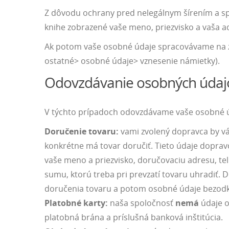
Z dôvodu ochrany pred nelegálnym šírením a sprí
knihe zobrazené vaše meno, priezvisko a vaša a
Ak potom vaše osobné údaje spracovávame na z
ostatné> osobné údaje> vznesenie námietky).
Odovzdávanie osobných údajo
V týchto prípadoch odovzdávame vaše osobné ú
Doručenie tovaru:
vami zvolený dopravca by vá
konkrétne má tovar doručiť. Tieto údaje dopra
vaše meno a priezvisko, doručovaciu adresu, tel
sumu, ktorú treba pri prevzatí tovaru uhradiť.
doručenia tovaru a potom osobné údaje bezodk
Platobné karty:
naša spoločnosť
nemá
údaje o
platobná brána a príslušná banková inštitúcia.