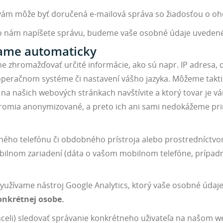
ám môže byť doručená e-mailová správa so žiadosťou o o
ebo nám napíšete správu, budeme vaše osobné údaje uvedené 
vame automaticky
e zhromažďovať určité informácie, ako sú napr. IP adresa,
operačnom systéme či nastavení vášho jazyka. Môžeme takti
 na našich webových stránkach navštívite a ktorý tovar je 
mia anonymizované, a preto ich ani sami nedokážeme prirad
ného telefónu či obdobného prístroja alebo prostredníctvom
lnom zariadení (dáta o vašom mobilnom telefóne, prípadné 
yužívame nástroj Google Analytics, ktorý vaše osobné údaj
konkrétnej osobe.
celi) sledovať správanie konkrétneho uživateľa na našom w