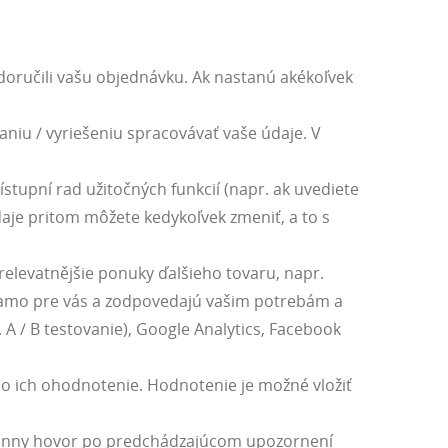
doručili vašu objednávku. Ak nastanú akékoľvek
niu / vyriešeniu spracovávať vaše údaje. V
tupní rad užitočných funkcií (napr. ak uvediete
aje pritom môžete kedykoľvek zmeniť, a to s
elevatnějšie ponuky ďalšieho tovaru, napr.
iamo pre vás a zodpovedajú vašim potrebám a
 A / B testovanie), Google Analytics, Facebook
 o ich ohodnotenie. Hodnotenie je možné vložiť
lefónny hovor po predchádzajúcom upozornení