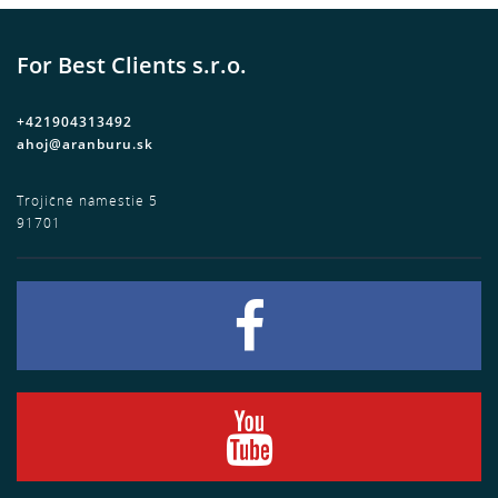
For Best Clients s.r.o.
+421904313492
ahoj@aranburu.sk
Trojičné námestie 5
91701