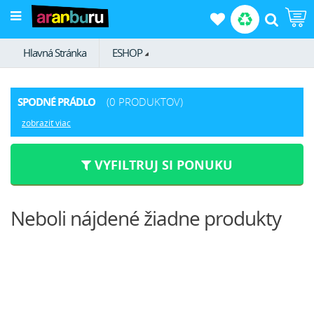
Hlavná Stránka
ESHOP
SPODNÉ PRÁDLO
(0 PRODUKTOV)
zobraziť viac
VYFILTRUJ SI PONUKU
Neboli nájdené žiadne produkty