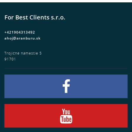
For Best Clients s.r.o.
+421904313492
ahoj@aranburu.sk
Trojičné námestie 5
91701