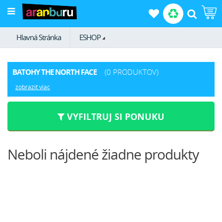
Hlavná Stránka
ESHOP
BATOHY THE NORTH FACE
(0 PRODUKTOV)
zobraziť viac
VYFILTRUJ SI PONUKU
Neboli nájdené žiadne produkty