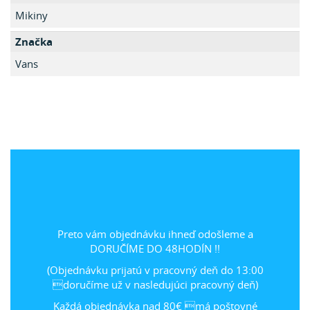
Mikiny
Značka
Vans
Preto vám objednávku ihneď odošleme a
DORUČÍME DO 48HODÍN !!
(Objednávku prijatú v pracovný deň do 13:00
doručíme už v nasledujúci pracovný deň)
Každá objednávka nad 80€ má poštovné