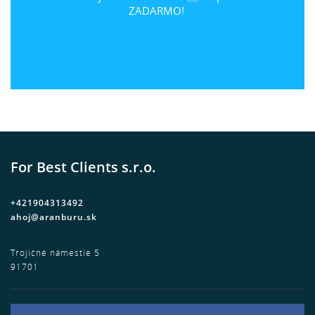
ZADARMO!
For Best Clients s.r.o.
+421904313492
ahoj@aranburu.sk
Trojičné námestie 5
91701