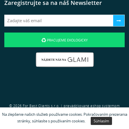
Zaregistrujte sa na náš Newsletter
PRACUJEME EKOLOGICKY
© 2026 For Best Clients s.r.o. | prevádzkované eshop systémom
Na zlepšenie našich služieb používame cookies. Pokračovaním prezerania
GRANDUS
od spoločnosti
For Best Clients s.r.o.
.
stránky, súhlasíte s používaním cookies.
Súhlasím