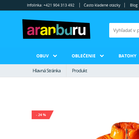
Infolinka: +421 904 313 492
Často kladené otázky
Blog
OBUV
OBLEČENIE
BATOHY
Hlavná Stránka
Produkt
- 24 %