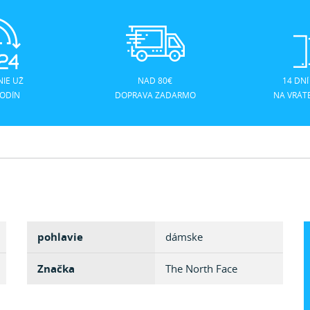
IE UŽ
NAD 80€
14 DNÍ
HODÍN
DOPRAVA ZADARMO
NA VRÁT
pohlavie
dámske
Značka
The North Face