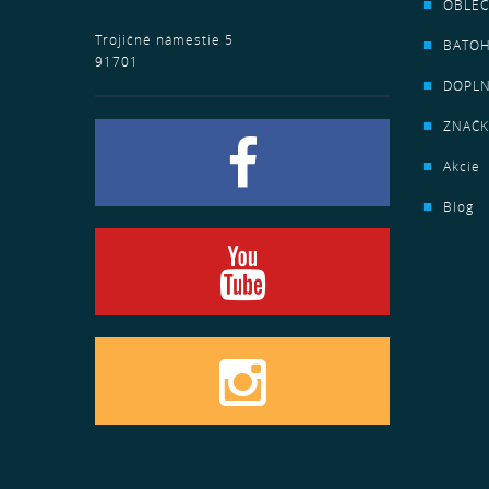
OBLEČ
Trojičné námestie 5
BATO
91701
DOPL
ZNAČK
Akcie
Blog