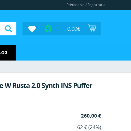
Prihlásenie / Registrácia
0,00
€
LOG
e W Rusta 2.0 Synth INS Puffer
260,00 €
62 € (24%)