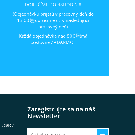
DORUČÍME DO 48HODÍN !!
(Objednávku prijatú v pracovný deň do
13:00 doručíme už v nasledujúci
pracovný deň)
Každá objednávka nad 80€ má
poštovné ZADARMO!
Zaregistrujte sa na náš
Newsletter
 údajov