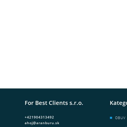
For Best Clients s.r.o.
Kateg
+421904313492
OBUV
ahoj@aranburu.sk