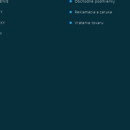
ENIE
Obchodné podmienky
HY
Reklamácia a záruka
NKY
Vrátenie tovaru
Y