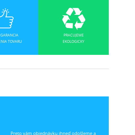
 GARANCIA
PRACUJEME
ENIA TOVARU
EKOLOGICKY
Preto vám objednávku ihneď odošleme a