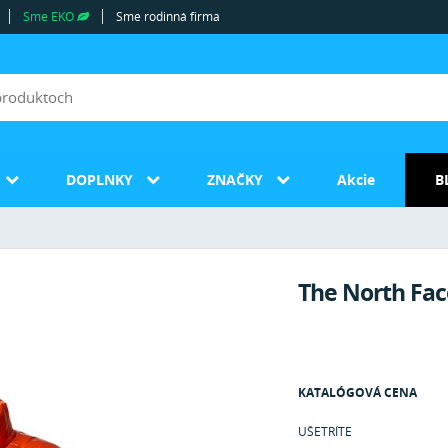
Sme EKO
Sme rodinná firma
DOPLNKY
ZNAČKY
Akcie
B
The North Fac
KATALÓGOVÁ CENA
UŠETRÍTE