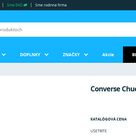
Sme EKO
Sme rodinná firma
DOPLNKY
ZNAČKY
Akcie
B
Converse Chuck
KATALÓGOVÁ CENA
UŠETRÍTE