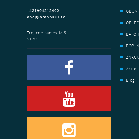
+421904313492
OBUV
ahoj@aranburu.sk
OBLEČ
Trojičné námestie 5
BATO
91701
DOPL
ZNAČK
Akcie
Blog