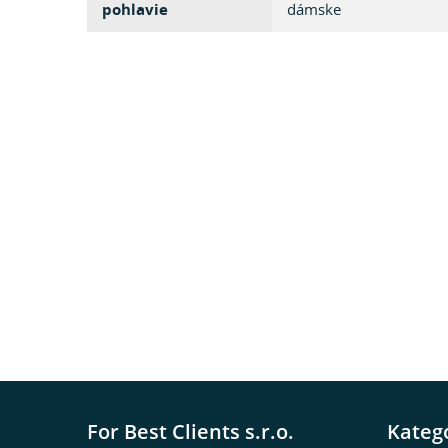
pohlavie
dámske
For Best Clients s.r.o.
Kateg