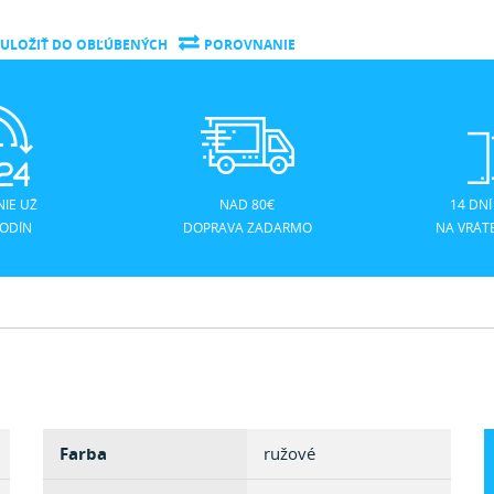
ULOŽIŤ DO OBĽÚBENÝCH
POROVNANIE
IE UŽ
NAD 80€
14 DNÍ
HODÍN
DOPRAVA ZADARMO
NA VRÁT
Farba
ružové