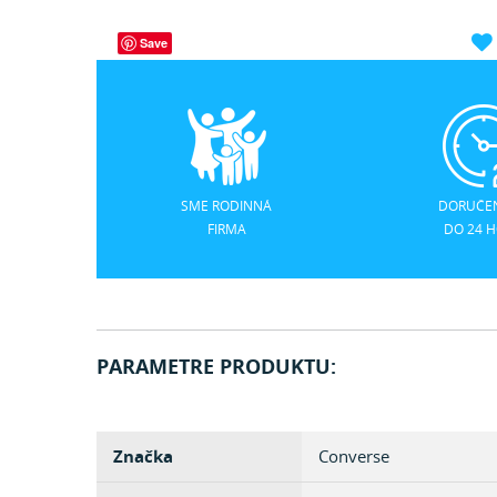
Save
SME RODINNÁ
DORUČEN
FIRMA
DO 24 
PARAMETRE PRODUKTU:
Značka
Converse