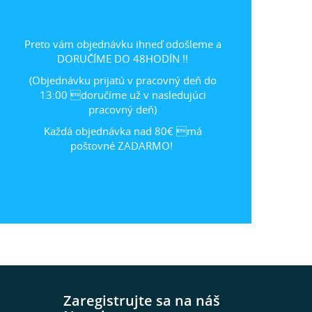
Preto vám objednávku ihneď odošleme a
DORUČÍME DO 48HODÍN !!
(Objednávku prijatú v pracovný deň do
13:00 doručíme už v nasledujúci
pracovný deň)
Každá objednávka nad 80€ má
poštovné ZADARMO!
Zaregistrujte sa na náš