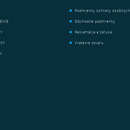
Podmienky ochrany osobných
ENIE
Obchodné podmienky
HY
Reklamácia a záruka
NKY
Vrátenie tovaru
Y