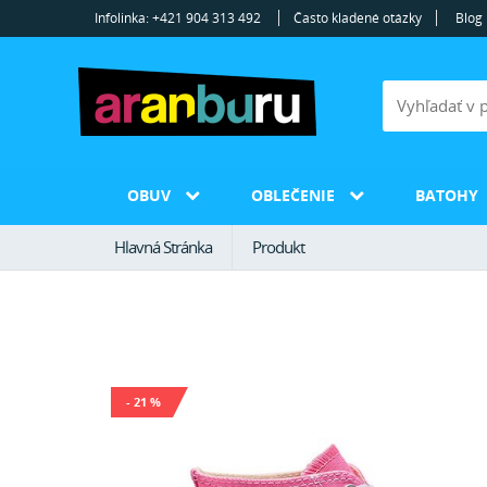
Infolinka: +421 904 313 492
Často kladené otázky
Blog
OBUV
OBLEČENIE
BATOHY
Hlavná Stránka
Produkt
- 21 %