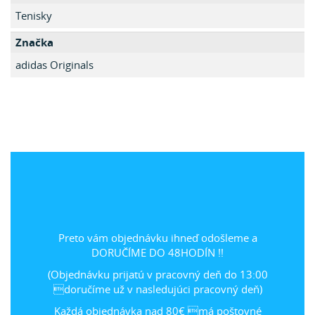
Tenisky
Značka
adidas Originals
Preto vám objednávku ihneď odošleme a
DORUČÍME DO 48HODÍN !!
(Objednávku prijatú v pracovný deň do 13:00
doručíme už v nasledujúci pracovný deň)
Každá objednávka nad 80€ má poštovné