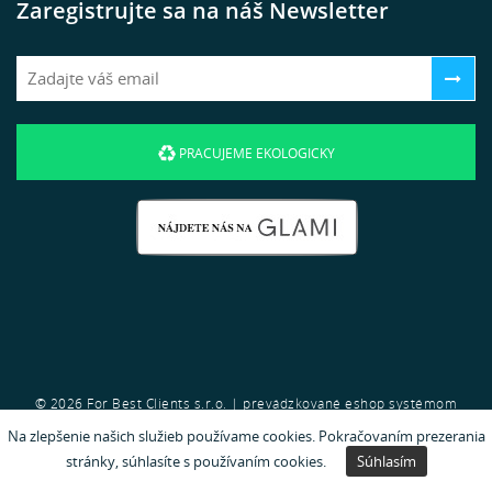
Zaregistrujte sa na náš Newsletter
PRACUJEME EKOLOGICKY
© 2026 For Best Clients s.r.o. | prevádzkované eshop systémom
Na zlepšenie našich služieb používame cookies. Pokračovaním prezerania
GRANDUS
od spoločnosti
For Best Clients s.r.o.
.
stránky, súhlasíte s používaním cookies.
Súhlasím