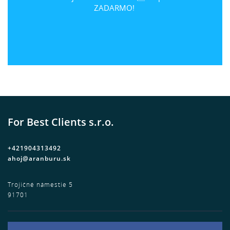
ZADARMO!
For Best Clients s.r.o.
+421904313492
ahoj@aranburu.sk
Trojičné námestie 5
91701