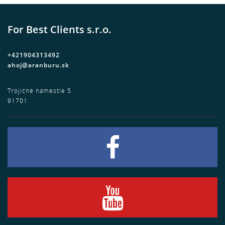
For Best Clients s.r.o.
+421904313492
ahoj@aranburu.sk
Trojičné námestie 5
91701