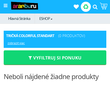
Hlavná Stránka
ESHOP
TRIČKÁ COLORFUL STANDART
(0 PRODUKTOV)
zobraziť viac
VYFILTRUJ SI PONUKU
Neboli nájdené žiadne produkty