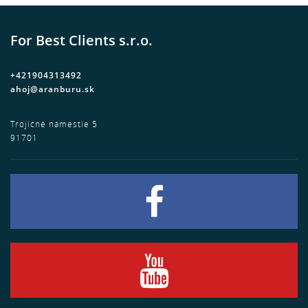
For Best Clients s.r.o.
+421904313492
ahoj@aranburu.sk
Trojičné námestie 5
91701