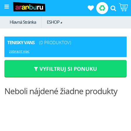
Hlavná Stránka
ESHOP
TENISKY VANS
(0 PRODUKTOV)
zobraziť viac
VYFILTRUJ SI PONUKU
Neboli nájdené žiadne produkty